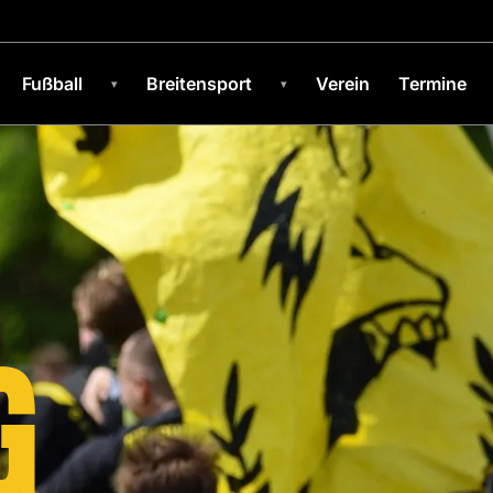
Fußball
Breitensport
Verein
Termine
▾
▾
ER SV –
G