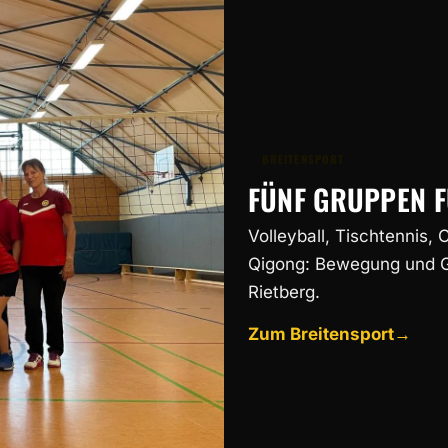
BREITENSPORT
FÜNF GRUPPEN F
Volleyball, Tischtennis,
Qigong: Bewegung und G
Rietberg.
Zum Breitensport
→