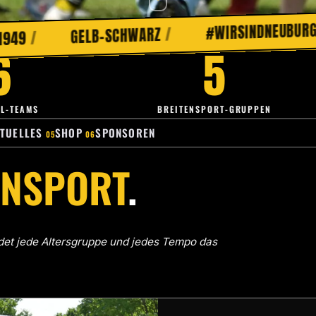
#Z
/
#WIRSINDNEUBURG
/
GELB-SCHWARZ
6
5
L-TEAMS
BREITENSPORT-GRUPPEN
TUELLES
SHOP
SPONSOREN
ENSPORT
.
ndet jede Altersgruppe und jedes Tempo das