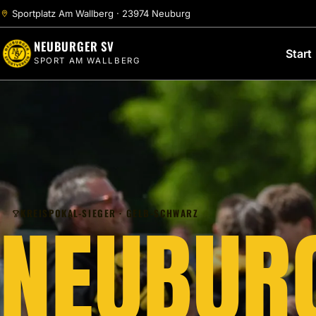
Sportplatz Am Wallberg · 23974 Neuburg
NEUBURGER SV
Start
SPORT AM WALLBERG
NEUBURG
NEUBUR
KREISPOKAL-SIEGER · GELB-SCHWARZ