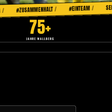
/
SEIT 1949
/
#EINTEAM
/
USAMMENHALT
75+
JAHRE WALLBERG