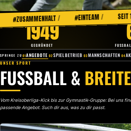
/
SEIT 1949
/
#EINTEAM
/
AMMENHALT
1949
GEGRÜNDET
FUSSBAL
ANGEBOTE
SPIELBETRIEB
MANNSCHAFTEN
AK
UNSER SPORT
FUSSBALL &
BREIT
Vom Kreisoberliga-Kick bis zur Gymnastik-Gruppe: Bei uns fi
passende Angebot. Such dir aus, was zu dir passt.